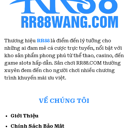
Thương hiệu
RR88
là điểm đến lý tưởng cho
những ai đam mê cá cược trực tuyến, nổi bật với
kho sản phẩm phong phú từ thể thao, casino, đến
game slots hấp dẫn. Sân chơi RR88.COM thường
xuyên đem đến cho người chơi nhiều chương
trình khuyến mãi ưu việt.
VỀ CHÚNG TÔI
Giới Thiệu
Chính Sách Bảo Mật