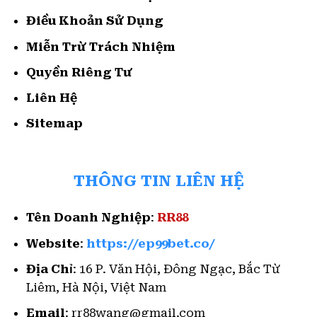
Điều Khoản Sử Dụng
Miễn Trừ Trách Nhiệm
Quyền Riêng Tư
Liên Hệ
Sitemap
THÔNG TIN LIÊN HỆ
Tên Doanh Nghiệp
:
RR88
Website
:
https://ep99bet.co/
Địa Chỉ
: 16 P. Văn Hội, Đông Ngạc, Bắc Từ
Liêm, Hà Nội, Việt Nam
Email
:
rr88wang@gmail.com