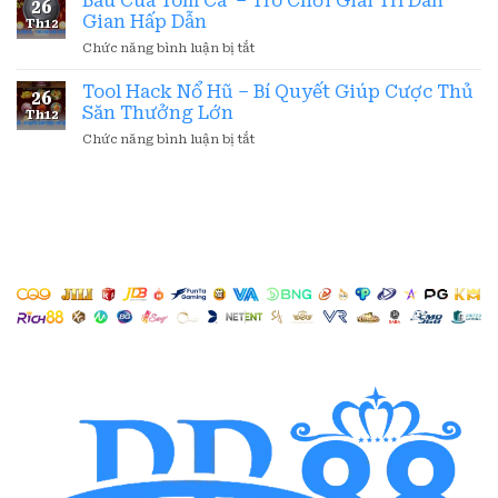
Bầu Cua Tôm Cá – Trò Chơi Giải Trí Dân
Chơi
26
Cựa
Cháy
Gian Hấp Dẫn
Th12
Dao
Nhà
ở
Chức năng bình luận bị tắt
–
Báo
Bầu
Hình
Hiệu
Cua
Tool Hack Nổ Hũ – Bí Quyết Giúp Cược Thủ
Thức
Điềm
26
Tôm
Thi
Săn Thưởng Lớn
Gì
Th12
Cá
Đấu
ở
Chức năng bình luận bị tắt
–
Hấp
Tool
Trò
Dẫn
Hack
Chơi
Và
Nổ
Giải
Đầy
Hũ
Trí
Kịch
–
Dân
Tính
Bí
Gian
Tại
Quyết
Hấp
RR88
Giúp
Dẫn
Cược
Thủ
Săn
Thưởng
Lớn