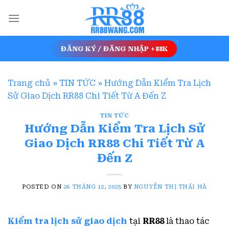
Skip
to
content
ĐĂNG KÝ / ĐĂNG NHẬP +88K
Trang chủ
»
TIN TỨC
»
Hướng Dẫn Kiểm Tra Lịch
Sử Giao Dịch RR88 Chi Tiết Từ A Đến Z
TIN TỨC
Hướng Dẫn Kiểm Tra Lịch Sử
Giao Dịch RR88 Chi Tiết Từ A
Đến Z
POSTED ON
26 THÁNG 12, 2025
BY
NGUYỄN THỊ THÁI HÀ
Kiểm tra lịch sử giao dịch
tại
RR88
là thao tác