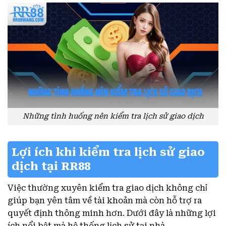
Những tình huống nên kiểm tra lịch sử giao dịch
Lợi ích khi kiểm tra lịch sử giao
dịch tại RR88
Việc thường xuyên kiểm tra giao dịch không chỉ
giúp bạn yên tâm về tài khoản mà còn hỗ trợ ra
quyết định thông minh hơn. Dưới đây là những lợi
ích nổi bật mà hệ thống lịch sử tại nhà