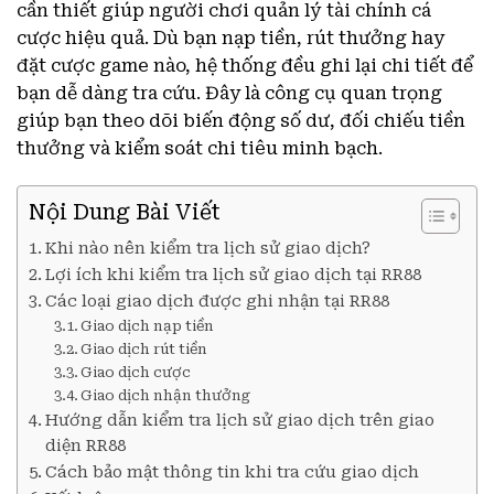
cần thiết giúp người chơi quản lý tài chính cá
cược hiệu quả. Dù bạn nạp tiền, rút thưởng hay
đặt cược game nào, hệ thống đều ghi lại chi tiết để
bạn dễ dàng tra cứu. Đây là công cụ quan trọng
giúp bạn theo dõi biến động số dư, đối chiếu tiền
thưởng và kiểm soát chi tiêu minh bạch.
Nội Dung Bài Viết
Khi nào nên kiểm tra lịch sử giao dịch?
Lợi ích khi kiểm tra lịch sử giao dịch tại RR88
Các loại giao dịch được ghi nhận tại RR88
Giao dịch nạp tiền
Giao dịch rút tiền
Giao dịch cược
Giao dịch nhận thưởng
Hướng dẫn kiểm tra lịch sử giao dịch trên giao
diện RR88
Cách bảo mật thông tin khi tra cứu giao dịch