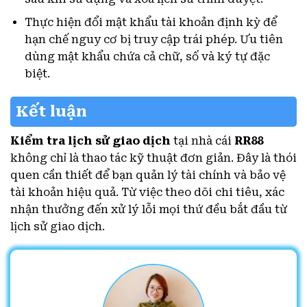
Thực hiện đổi mật khẩu tài khoản định kỳ để
hạn chế nguy cơ bị truy cập trái phép. Ưu tiên
dùng mật khẩu chứa cả chữ, số và ký tự đặc
biệt.
Kết luận
Kiểm tra lịch sử giao dịch
tại nhà cái
RR88
không chỉ là thao tác kỹ thuật đơn giản. Đây là thói
quen cần thiết để bạn quản lý tài chính và bảo vệ
tài khoản hiệu quả. Từ việc theo dõi chi tiêu, xác
nhận thưởng đến xử lý lỗi mọi thứ đều bắt đầu từ
lịch sử giao dịch.