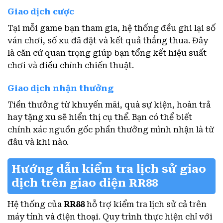
Giao dịch cược
Tại mỗi game bạn tham gia, hệ thống đều ghi lại số
ván chơi, số xu đã đặt và kết quả thắng thua. Đây
là căn cứ quan trọng giúp bạn tổng kết hiệu suất
chơi và điều chỉnh chiến thuật.
Giao dịch nhận thưởng
Tiền thưởng từ khuyến mãi, quà sự kiện, hoàn trả
hay tặng xu sẽ hiển thị cụ thể. Bạn có thể biết
chính xác nguồn gốc phần thưởng mình nhận là từ
đâu và khi nào.
Hướng dẫn kiểm tra lịch sử giao
dịch trên giao diện RR88
Hệ thống của
RR88
hỗ trợ kiểm tra lịch sử cả trên
máy tính và điện thoại. Quy trình thực hiện chỉ với